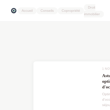
Droit
Accueil
Conseils
Copropriété
immobilier
1 N
Astu
opt
d'oc
Opti
d'oc
séjo