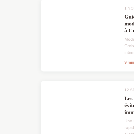
1 N
Gui
mod
à Cr
Mode
Croi
inti
astuc
9 min
devi
dévoi
12 S
Les 
évit
imm
Une 
rapi
si ce