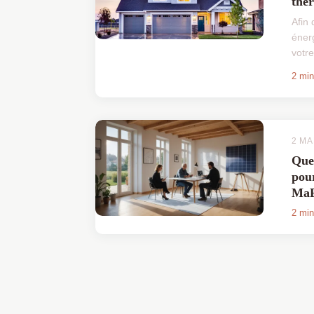
ther
Afin 
éner
votr
envi
2 min
entre
therm
2 MA
Quel
pou
MaP
2 min