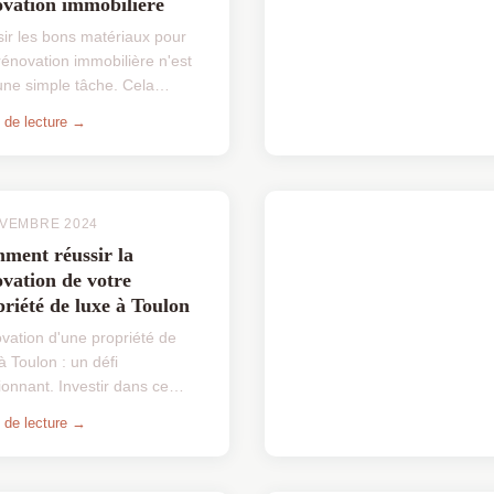
ovation immobilière
sir les bons matériaux pour
rénovation immobilière n'est
une simple tâche. Cela
ssite une compréhension des
 de lecture →
ns fonctionnels et
tiques de votre projet. Qu'...
OVEMBRE 2024
ment réussir la
vation de votre
riété de luxe à Toulon
vation d'une propriété de
à Toulon : un défi
onnant. Investir dans ce
et impose de respecter
 de lecture →
hitecture locale tout en
grant des éléments modernes.
...