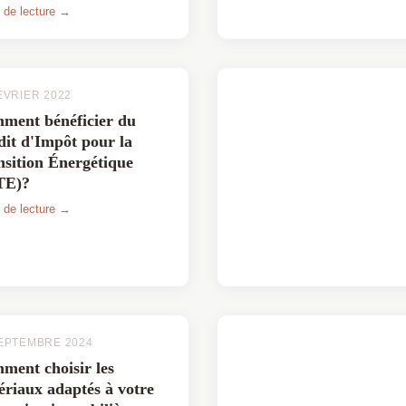
rables. Que vous souhaitiez
 de lecture →
space plus fonctionnel,
étique ou agréable, chaque
e ...
ÉVRIER 2022
ment bénéficier du
dit d'Impôt pour la
nsition Énergétique
TE)?
 de lecture →
EPTEMBRE 2024
ment choisir les
ériaux adaptés à votre