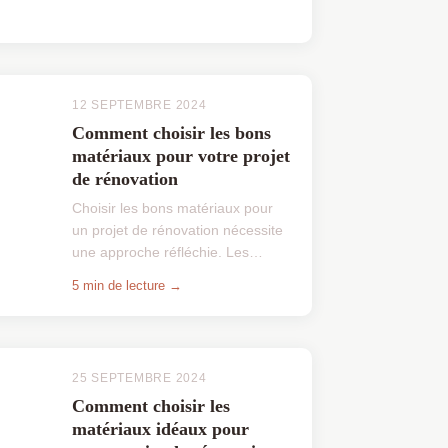
12 SEPTEMBRE 2024
Comment choisir les bons
matériaux pour votre projet
de rénovation
Choisir les bons matériaux pour
un projet de rénovation nécessite
une approche réfléchie. Les
variétés disponibles sur le marché
5 min de lecture →
peuvent facilement submerger.
Considérez les facteu...
25 SEPTEMBRE 2024
Comment choisir les
matériaux idéaux pour