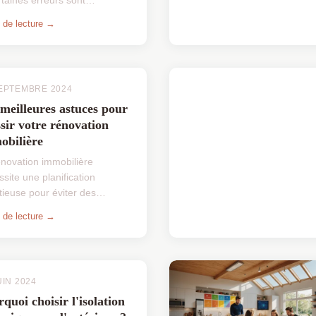
ises. Il est fréquent de sous-
 de lecture →
er l'importance de la
fication ou de négliger ...
EPTEMBRE 2024
meilleures astuces pour
sir votre rénovation
obilière
énovation immobilière
site une planification
tieuse pour éviter des
évus coûteux. Choisir les
 de lecture →
es astuces peut transformer
rojet complexe en un succès.
..
UIN 2024
quoi choisir l'isolation