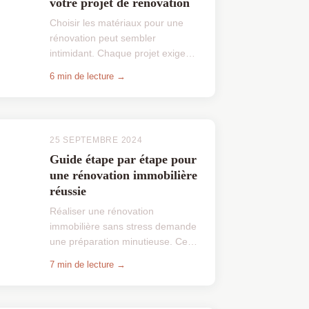
votre projet de rénovation
Choisir les matériaux pour une
rénovation peut sembler
intimidant. Chaque projet exige
une réflexion sur le style, la
6 min de lecture →
durabilité et le budget. Le choix
des matériaux influence non ...
25 SEPTEMBRE 2024
Guide étape par étape pour
une rénovation immobilière
réussie
Réaliser une rénovation
immobilière sans stress demande
une préparation minutieuse. Ce
guide étape par étape décompose
7 min de lecture →
chaque phase, des fondations aux
finitions, pour éviter les e...