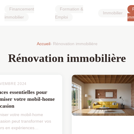
Financement
Formation &
Immobilier
immobilier
Emploi
imm
Accueil
› Rénovation immobilière
Rénovation immobilière
OVEMBRE 2024
ces essentielles pour
imiser votre mobil-home
casion
miser votre mobil-home
casion peut transformer vos
urs en expériences