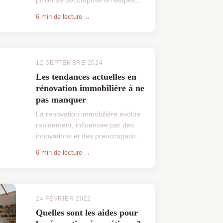
pratiques et accessibles.
6 min de lecture →
Commencer par une planification
minutieuse permet de mieux a...
12 SEPTEMBRE 2024
Les tendances actuelles en
rénovation immobilière à ne
pas manquer
La rénovation immobilière évolue
rapidement, influencée par des
innovations et des préoccupations
environnementales. Les
6 min de lecture →
propriétaires recherchent
désormais des solutions durables
...
24 FÉVRIER 2022
Quelles sont les aides pour