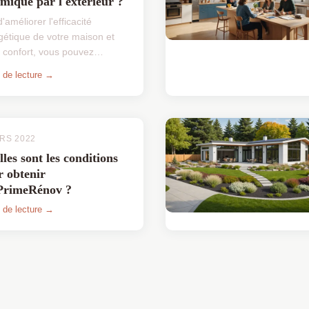
mique par l'extérieur ?
d'améliorer l'efficacité
gétique de votre maison et
e confort, vous pouvez
sager d'avoir recours à une
 de lecture →
prise spécialisée en isolation
ique par l'extérieu...
RS 2022
les sont les conditions
r obtenir
rimeRénov ?
 de lecture →