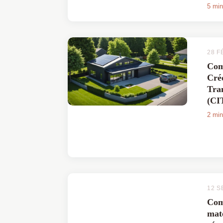
mémo
5 min
un e
esth
astuc
28 F
Com
Cré
Tra
(CI
2 min
12 S
Com
mat