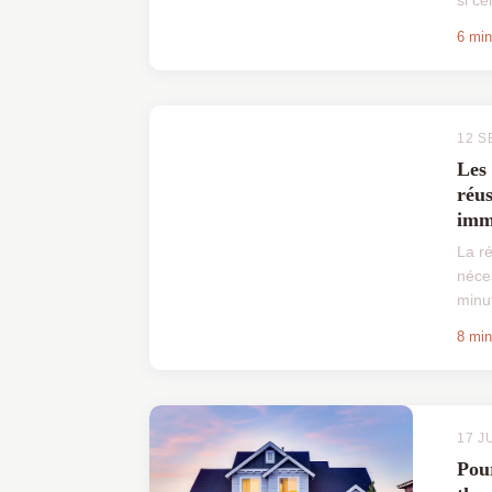
comm
6 min
estim
plani
12 S
Les 
réus
imm
La r
néces
minu
impr
8 min
bonn
un p
Que .
17 J
Pour