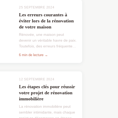
25 SEPTEMBRE 2024
Les erreurs courantes à
éviter lors de la rénovation
de votre maison
Rénovée, une maison peut
devenir un véritable havre de paix.
Toutefois, des erreurs fréquentes
peuvent transformer un projet
6 min de lecture →
enthousiasmant en cauchemar.
Ce parcours demande à la f...
12 SEPTEMBRE 2024
Les étapes clés pour réussir
votre projet de rénovation
immobilière
La rénovation immobilière peut
sembler intimidante, mais chaque
projet se décompose en étapes