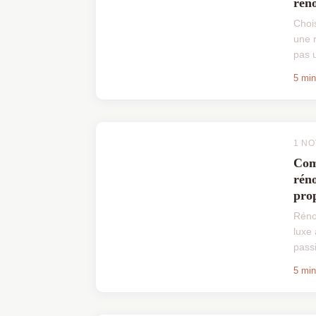
rén
Choi
une 
pas 
néce
5 min
besoi
esthé
1 N
Com
réno
prop
Réno
luxe 
passi
proj
5 min
l'arc
inté
Équili