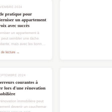
OVEMBRE 2024
de pratique pour
erniser un appartement
oix avec succès
rniser un appartement à
x peut sembler une tâche
midante, mais avec les bonnes
es, cette transformation
 de lecture →
ent accessible. Ce guide vous
le des stratégies pr...
EPTEMBRE 2024
erreurs courantes à
er lors d'une rénovation
obilière
rénovation immobilière peut
dement devenir un cauchemar
rtaines erreurs sont